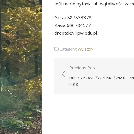
Jeśli macie pytania lub wątpliwości za
Gosia 887833378
Kasia 600704577
dreptak@il.pw.edu.pl
Category:
Wyjazdy
Nawigacja
Previous Post
wpisu
DREPTAKOWE ŻYCZENIA ŚWIĄTECZN
2018