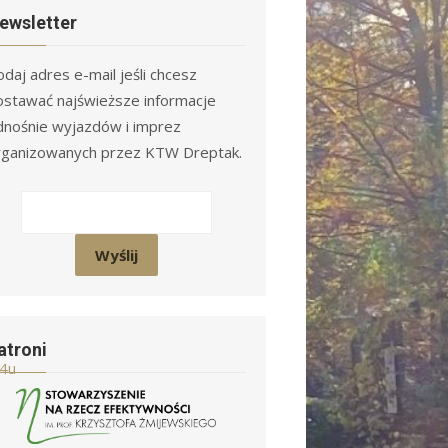
ewsletter
daj adres e-mail jeśli chcesz
ostawać najświeższe informacje
dnośnie wyjazdów i imprez
rganizowanych przez KTW Dreptak.
atroni
4u