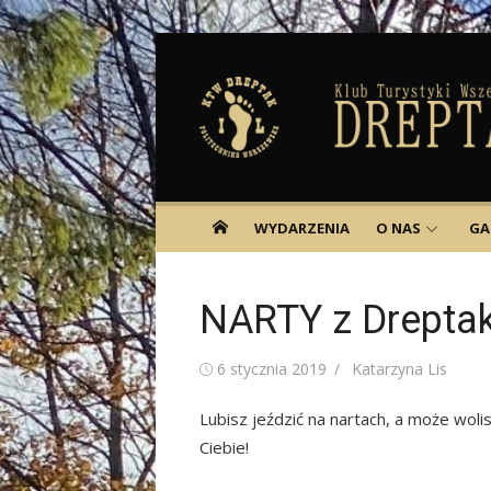
Skip
to
content
WYDARZENIA
O NAS
GA
NARTY z Drepta
Posted
Author
6 stycznia 2019
Katarzyna Lis
on
Lubisz jeździć na nartach, a może wo
Ciebie!