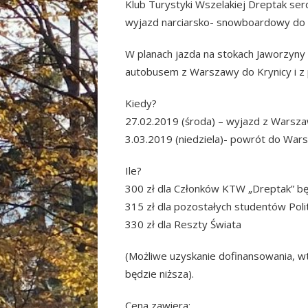
Klub Turystyki Wszelakiej Dreptak se
wyjazd narciarsko- snowboardowy do K
W planach jazda na stokach Jaworzyny K
autobusem z Warszawy do Krynicy i z
Kiedy?
27.02.2019 (środa) – wyjazd z Warsz
3.03.2019 (niedziela)- powrót do War
Ile?
300 zł dla Członków KTW „Dreptak” bę
315 zł dla pozostałych studentów Polit
330 zł dla Reszty Świata
(Możliwe uzyskanie dofinansowania, w
będzie niższa).
Cena zawiera: