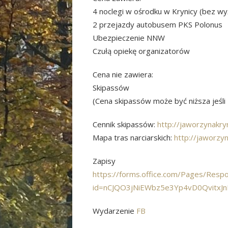
4 noclegi w ośrodku w Krynicy (bez wy
2 przejazdy autobusem PKS Polonus
Ubezpieczenie NNW
Czułą opiekę organizatorów
Cena nie zawiera:
Skipassów
(Cena skipassów może być niższa jeśli 
Cennik skipassów:
http://jaworzynakry
Mapa tras narciarskich:
http://jaworzy
Zapisy
https://forms.office.com/Pages/Resp
id=nCJQO3jNiEWbz5e3Yp4vD0Qvitx
Wydarzenie
FB