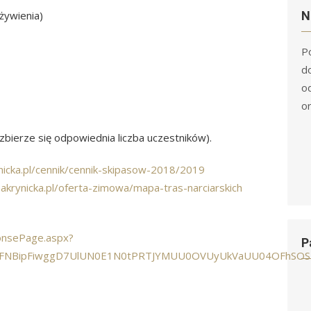
żywienia)
N
Po
d
o
o
zbierze się odpowiednia liczba uczestników).
nicka.pl/cennik/cennik-skipasow-2018/2019
nakrynicka.pl/oferta-zimowa/mapa-tras-narciarskich
onsePage.aspx?
P
JnFNBipFiwggD7UlUN0E1N0tPRTJYMUU0OVUyUkVaUU04OFhSOS