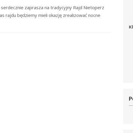
on
” serdecznie zaprasza na tradycyjny Rajd Nietoperz
s rajdu będziemy mieli okazję zrealizować nocne
K
P