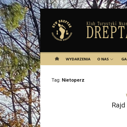
Skip
to
content
WYDARZENIA
O NAS
GA
Tag:
Nietoperz
Rajd