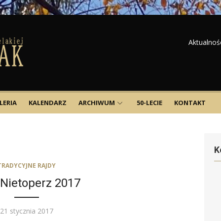
Aktualnoś
LERIA
KALENDARZ
ARCHIWUM
50-LECIE
KONTAKT
K
TRADYCYJNE RAJDY
 Nietoperz 2017
Posted
21 stycznia 2017