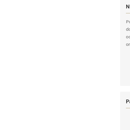
N
Po
d
o
o
P