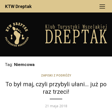
Skip
KTW Dreptak
to
content
Tag:
Niemcowa
ZAPISKI Z PODRÓŻY
To był maj, czyli przybyli ułani… już po
raz trzeci!
Posted
21 maja 2018
on