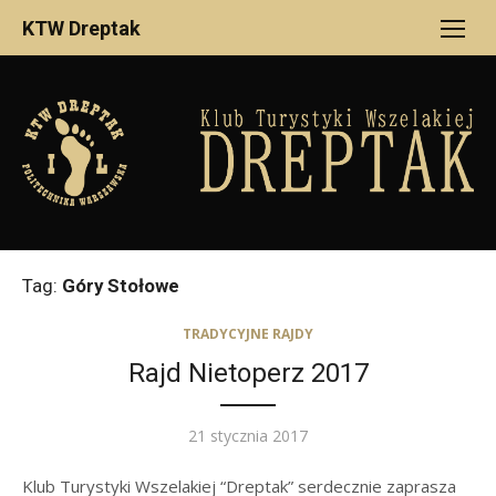
Skip
KTW Dreptak
to
content
Tag:
Góry Stołowe
TRADYCYJNE RAJDY
Rajd Nietoperz 2017
Posted
21 stycznia 2017
on
Klub Turystyki Wszelakiej “Dreptak” serdecznie zaprasza